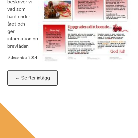
beskriver vi
vad som
hänt under
året och
ger
information om hela vår verksamhet. Håll utkik i
brevlådan!
9 december 2014
← Se fler inlägg