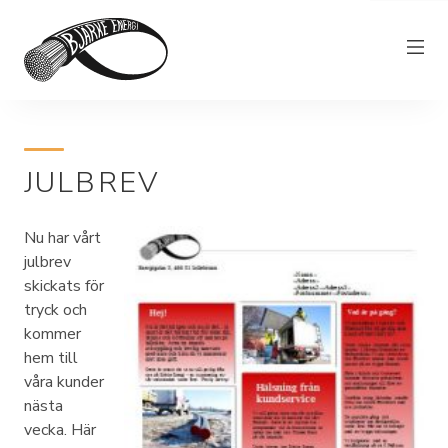
Elnät
JULBREV
Elhandel
Bjärkefiber
Nu har vårt
Övrig verksamhet
julbrev
skickats för
Om Bjärke Energi
tryck och
kommer
Kundservice
hem till
Elproducent
våra kunder
nästa
vecka. Här