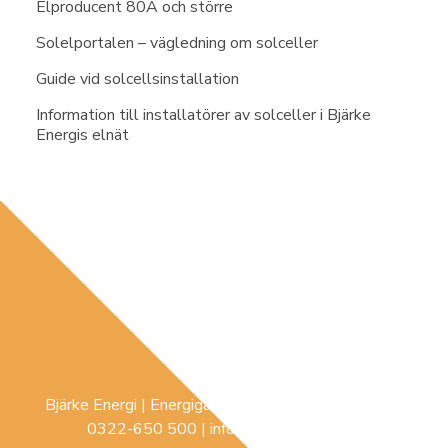
Elproducent 80A och större
Solelportalen – vägledning om solceller
Guide vid solcellsinstallation
Information till installatörer av solceller i Bjärke
Energis elnät
Bjärke Energi | Energigatan 3 |
441 74
Sollebrunn |
0322-650 500
|
info@bjerke-energi.se