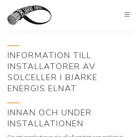
Elnät
INFORMATION TILL
Elhandel
INSTALLATÖRER AV
Bjärkefiber
SOLCELLER I BJÄRKE
Övrig verksamhet
ENERGIS ELNÄT
Om Bjärke Energi
Kundservice
INNAN OCH UNDER
Elproducent
INSTALLATIONEN