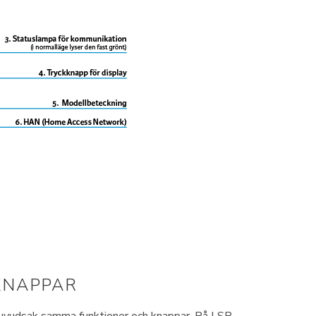
KNAPPAR
i huvudsak samma funktioner och knappar. På LSP