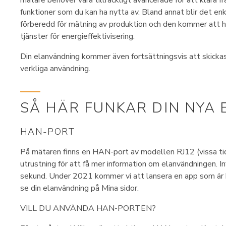
mätare behöver vara tillräckligt avancerade för att klara 
funktioner som du kan ha nytta av. Bland annat blir det enk
förberedd för mätning av produktion och den kommer att h
tjänster för energieffektivisering.
Din elanvändning kommer även fortsättningsvis att skickas 
verkliga användning.
SÅ HÄR FUNKAR DIN NYA
HAN-PORT
På mätaren finns en HAN-port av modellen RJ12 (vissa tid
utrustning för att få mer information om elanvändningen. 
sekund. Under 2021 kommer vi att lansera en app som är k
se din elanvändning på Mina sidor.
VILL DU ANVÄNDA HAN-PORTEN?