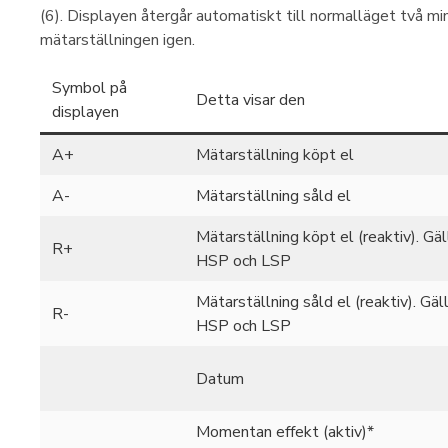
(6). Displayen återgår automatiskt till normalläget två min
mätarställningen igen.
Symbol på
Detta visar den
displayen
A+
Mätarställning köpt el
A-
Mätarställning såld el
Mätarställning köpt el (reaktiv). Gä
R+
HSP och LSP
Mätarställning såld el (reaktiv). Gä
R-
HSP och LSP
Datum
Momentan effekt (aktiv)*