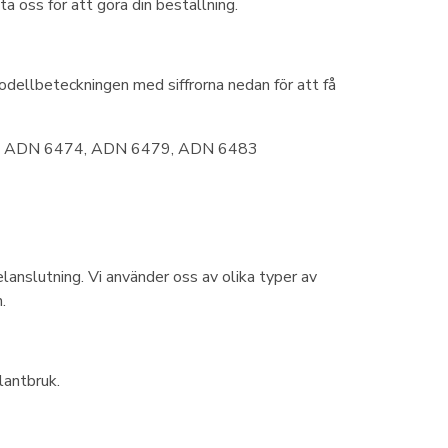
a oss för att göra din beställning.
dellbeteckningen med siffrorna nedan för att få
 ADN 6474, ADN 6479, ADN 6483
elanslutning. Vi använder oss av olika typer av
.
lantbruk.