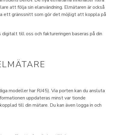
framtidens behov. De nya elmätarna innehåller flera
lare att följa sin elanvändning. Elmätaren är också
a ett gränssnitt som gör det möjligt att koppla på
digitalt till oss och faktureringen baseras på din
 ELMÄTARE
iga modeller har RJ45). Via porten kan du ansluta
Informationen uppdateras minst var tionde
opplad till din mätare. Du kan även logga in och