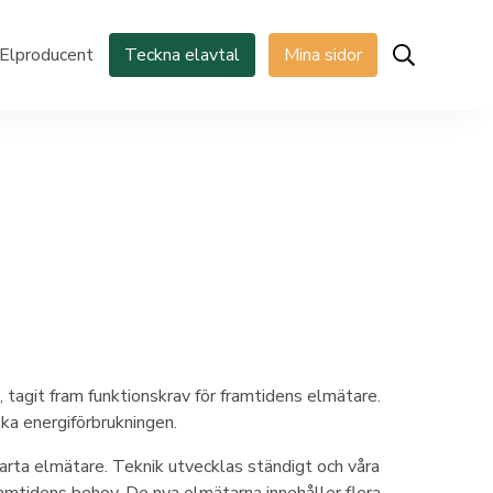
Elproducent
Teckna elavtal
Mina sidor
 tagit fram funktionskrav för framtidens elmätare.
ska energiförbrukningen.
marta elmätare. Teknik utvecklas ständigt och våra