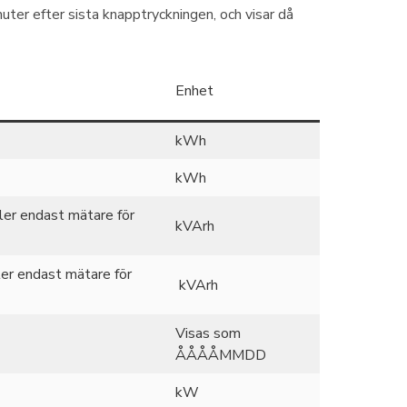
uter efter sista knapptryckningen, och visar då
Enhet
kWh
kWh
ller endast mätare för
kVArh
ller endast mätare för
kVArh
Visas som
ÅÅÅÅMMDD
kW