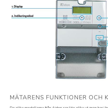
MÄTARENS FUNKTIONER OCH 
De olika modellerna från Aidon ser lite olika ut men har 