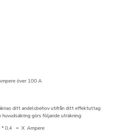
 Ampere över 100 A
äknas ditt andelsbehov utifrån ditt effektuttag
iv huvudsäkring görs följande uträkning:
 3) * 0,4 = X Ampere