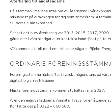
Återbäring till andelsägarna
På stämman i maj beslutas om ev. återbäring i vår ekonomis
minuspost på elräkningen för dig som är medlem. Återbär
till deras elnätskostnad.
Senast det blev återbäring var 2013, 2015, 2017, 2020
gärna mer i våra stadgar eller kontakta kundtjänst på te
Välkommen att bli medlem och andelsägare i Bjärke Energ
ORDINARIE FÖRENINGSSTÄMM
Föreningsstämma hålls oftast fysiskt någonstans på vårt
digitalt p.g.a. restriktioner.
Nästa föreningsstämma kommer att hållas i maj 2027.
Ärenden enligt stadgarna. Anmälan krävs för erhållande a
Kontakta oss på 0322 – 650 500.