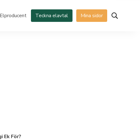
Elproducent
Teckna elavtal
Mina sidor
i Ek För?