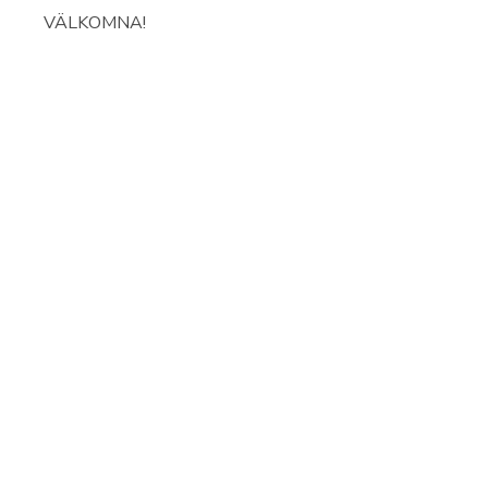
VÄLKOMNA!
 | Energigatan 3 |
441 74
Sollebrunn |
0322-650 500
|
info@bj