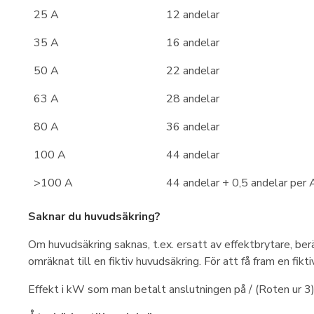
25 A
12 andelar
35 A
16 andelar
50 A
22 andelar
63 A
28 andelar
80 A
36 andelar
100 A
44 andelar
>100 A
44 andelar + 0,5 andelar per
Saknar du huvudsäkring?
Om huvudsäkring saknas, t.ex. ersatt av effektbrytare, ber
omräknat till en fiktiv huvudsäkring. För att få fram en fikt
Effekt i kW som man betalt anslutningen på / (Roten ur