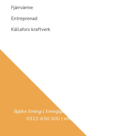
Fjärrvärme
Entreprenad
Källafors kraftverk
Bjärke Energi | Energigatan 3 |
441 74
Sollebrunn |
0322-650 500
|
info@bjerke-energi.se