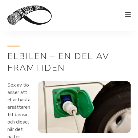
Elnät
ELBILEN – EN DEL AV
Elhandel
FRAMTIDEN
Bjärkefiber
Övrig verksamhet
Sex av tio
Om Bjärke Energi
anser att
el är bästa
Kundservice
ersättaren
till bensin
Elproducent
och diesel
när det
gäller