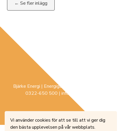
← Se fler inlägg
Bjärke Energi | Energigatan 3 |
441 74
Sollebrunn |
0322-650 500
|
info@bjerke-energi.se
Vi använder cookies för att se till att vi ger dig
den bästa upplevelsen på vår webbplats.