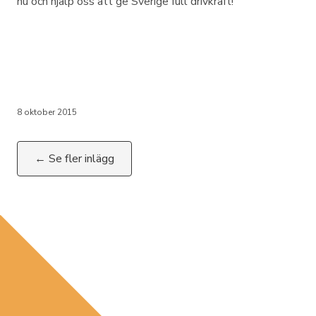
nu och hjälp oss att ge Sverige full drivkraft!
8 oktober 2015
← Se fler inlägg