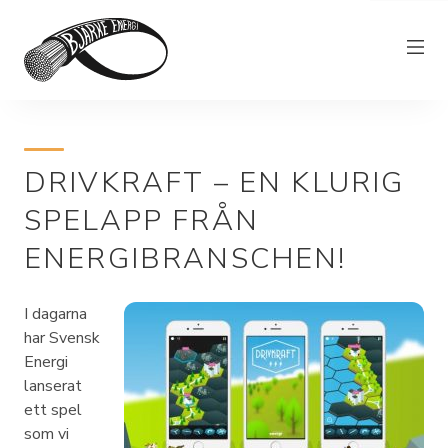
Elnät
DRIVKRAFT – EN KLURIG
Elhandel
SPELAPP FRÅN
Bjärkefiber
ENERGIBRANSCHEN!
Övrig verksamhet
Om Bjärke Energi
I dagarna
Kundservice
har Svensk
Energi
Elproducent
lanserat
ett spel
som vi