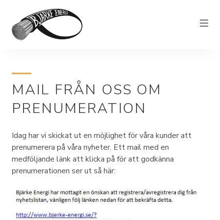
Elnät
MAIL FRÅN OSS OM
Elhandel
PRENUMERATION
Bjärkefiber
Övrig verksamhet
Idag har vi skickat ut en möjlighet för våra kunder att
Om Bjärke Energi
prenumerera på våra nyheter. Ett mail med en
medföljande länk att klicka på för att godkänna
Kundservice
prenumerationen ser ut så här:
Elproducent