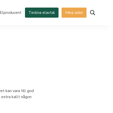
Elproducent
Teckna elavtal
Mina sidor
Det kan vara till god
 extra kallt någon