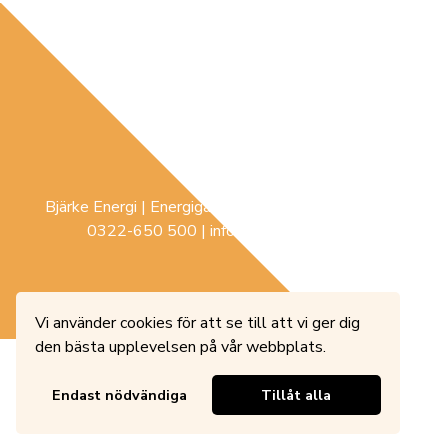
Bjärke Energi | Energigatan 3 |
441 74
Sollebrunn |
0322-650 500
|
info@bjerke-energi.se
Vi använder cookies för att se till att vi ger dig
den bästa upplevelsen på vår webbplats.
Endast nödvändiga
Tillåt alla