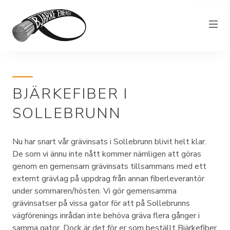
Elnät
BJÄRKEFIBER I
Elhandel
SOLLEBRUNN
Bjärkefiber
Övrig verksamhet
Nu har snart vår grävinsats i Sollebrunn blivit helt klar.
Om Bjärke Energi
De som vi ännu inte nått kommer nämligen att göras
genom en gemensam grävinsats tillsammans med ett
Kundservice
externt grävlag på uppdrag från annan fiberleverantör
under sommaren/hösten. Vi gör gemensamma
Elproducent
grävinsatser på vissa gator för att på Sollebrunns
vägförenings inrådan inte behöva gräva flera gånger i
samma gator. Dock är det för er som beställt Bjärkefiber