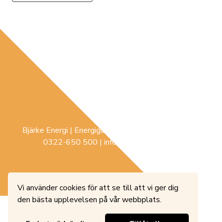
Bjärke Energi | Energigatan 3 |
441 74
Sollebrunn |
0322-650 500
|
info@bjerke-energi.se
Vi använder cookies för att se till att vi ger dig
den bästa upplevelsen på vår webbplats.