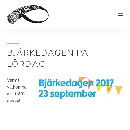
Elnät
BJÄRKEDAGEN PÅ
Elhandel
LÖRDAG
Bjärkefiber
Övrig verksamhet
Varmt
Om Bjärke Energi
välkomna
att träffa
Kundservice
oss på
Elproducent