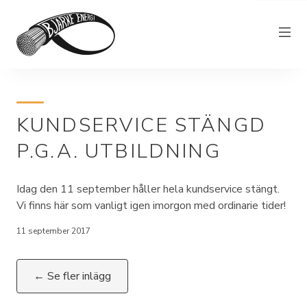
Elnät
KUNDSERVICE STÄNGD
Elhandel
P.G.A. UTBILDNING
Bjärkefiber
Övrig verksamhet
Idag den 11 september håller hela kundservice stängt.
Om Bjärke Energi
Vi finns här som vanligt igen imorgon med ordinarie tider!
Kundservice
11 september 2017
Elproducent
← Se fler inlägg