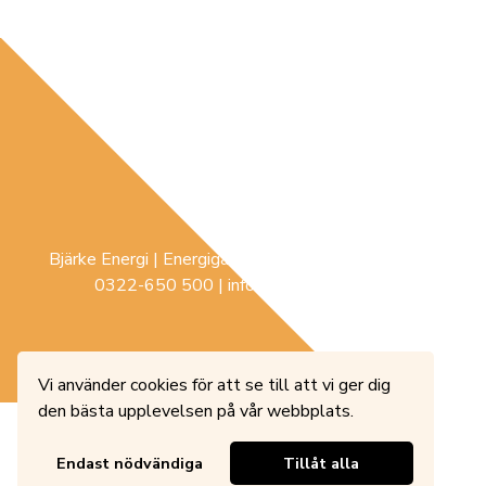
Bjärke Energi | Energigatan 3 |
441 74
Sollebrunn |
0322-650 500
|
info@bjerke-energi.se
Vi använder cookies för att se till att vi ger dig
den bästa upplevelsen på vår webbplats.
Endast nödvändiga
Tillåt alla