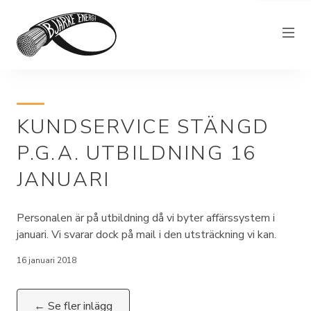
Elnät
KUNDSERVICE STÄNGD
Elhandel
P.G.A. UTBILDNING 16
Bjärkefiber
JANUARI
Övrig verksamhet
Om Bjärke Energi
Personalen är på utbildning då vi byter affärssystem i
Kundservice
januari. Vi svarar dock på mail i den utsträckning vi kan.
Elproducent
16 januari 2018
← Se fler inlägg