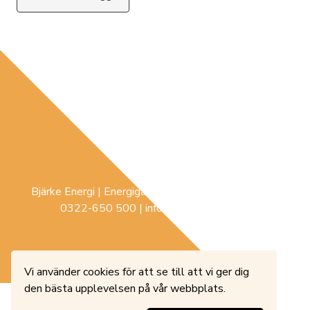
Bjärke Energi | Energigatan 3 |
441 74
Sollebrunn |
0322-650 500
|
info@bjerke-energi.se
Vi använder cookies för att se till att vi ger dig
den bästa upplevelsen på vår webbplats.