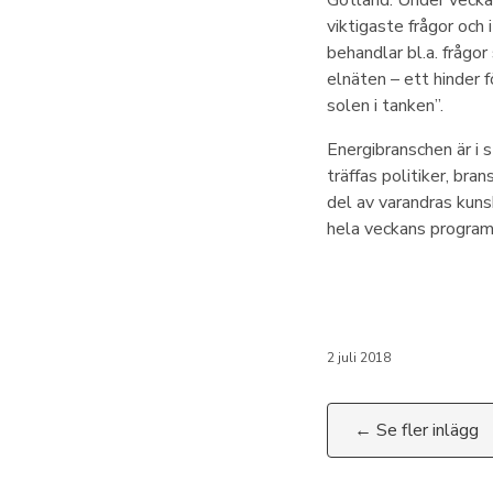
Gotland. Under vecka
viktigaste frågor och
behandlar bl.a. frågor
elnäten – ett hinder 
solen i tanken”.
Energibranschen är i 
träffas politiker, bra
del av varandras kunsk
hela veckans program 
2 juli 2018
← Se fler inlägg