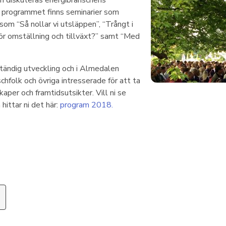
n diskuteras energibranschens
 i programmet finns seminarier som
 som “Så nollar vi utsläppen”, “Trångt i
för omställning och tillväxt?” samt “Med
ständig utveckling och i Almedalen
nschfolk och övriga intresserade för att ta
aper och framtidsutsikter. Vill ni se
hittar ni det här:
program 2018.