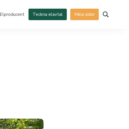
Elproducent
Teckna elavtal
Mina sidor