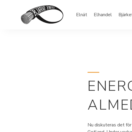
Elnät
Elhandel
Bjärke
ENER
ALME
Nu diskuteras det fö