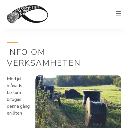
Elnät
INFO OM
Elhandel
VERKSAMHETEN
Bjärkefiber
Övrig verksamhet
Med juli
Om Bjärke Energi
månads
faktura
Kundservice
bifogas
denna gång
Elproducent
en liten