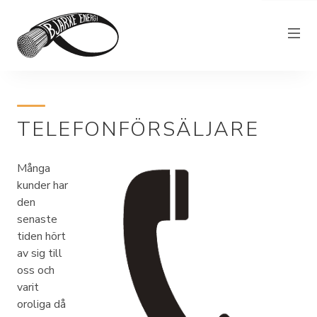
Elnät
TELEFONFÖRSÄLJARE
Elhandel
Bjärkefiber
Många
Övrig verksamhet
kunder har
den
Om Bjärke Energi
senaste
tiden hört
Kundservice
av sig till
Elproducent
oss och
varit
oroliga då