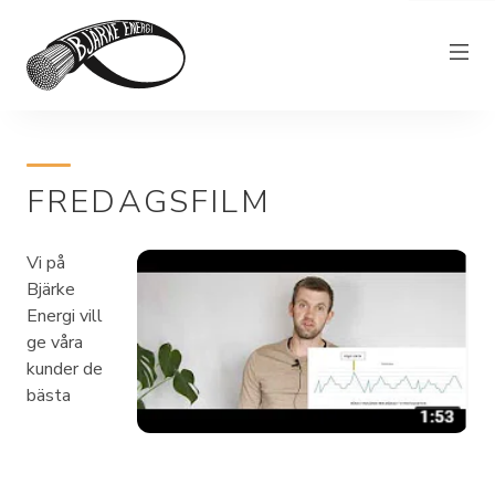
Elnät
FREDAGSFILM
Elhandel
Bjärkefiber
Vi på
Övrig verksamhet
Bjärke
Energi vill
Om Bjärke Energi
ge våra
kunder de
Kundservice
bästa
Elproducent