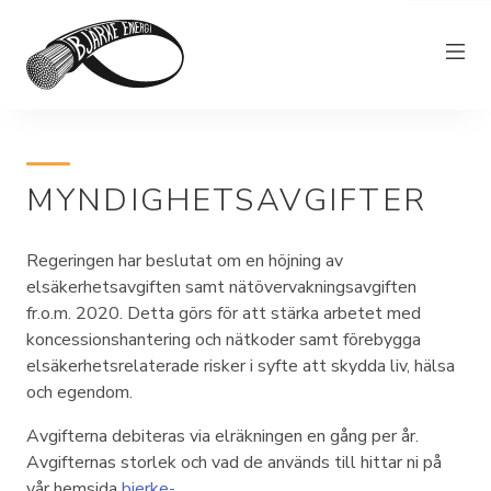
Elnät
MYNDIGHETSAVGIFTER
Elhandel
Bjärkefiber
Regeringen har beslutat om en höjning av
Övrig verksamhet
elsäkerhetsavgiften samt nätövervakningsavgiften
fr.o.m. 2020. Detta görs för att stärka arbetet med
Om Bjärke Energi
koncessionshantering och nätkoder samt förebygga
elsäkerhetsrelaterade risker i syfte att skydda liv, hälsa
Kundservice
och egendom.
Elproducent
Avgifterna debiteras via elräkningen en gång per år.
Avgifternas storlek och vad de används till hittar ni på
vår hemsida
bjerke-