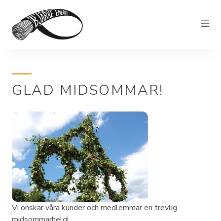
Elnät
GLAD MIDSOMMAR!
Elhandel
Bjärkefiber
Övrig verksamhet
Om Bjärke Energi
Kundservice
Elproducent
Vi önskar våra kunder och medlemmar en trevlig
midsommarhelg!