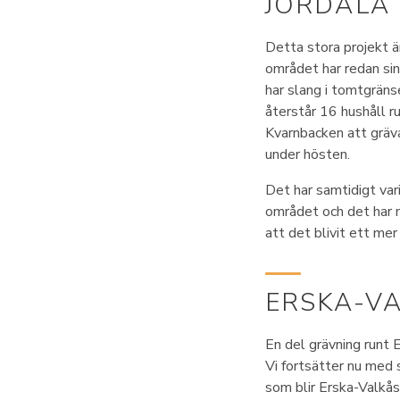
JORDALA
Detta stora projekt är
området har redan sin
har slang i tomtgräns
återstår 16 hushåll r
Kvarnbacken att gräva f
under hösten.
Det har samtidigt vari
området och det har 
att det blivit ett mer
ERSKA-V
En del grävning runt 
Vi fortsätter nu med 
som blir Erska-Valkås 