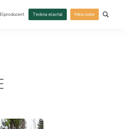
Elproducent
Teckna elavtal
Mina sidor
E