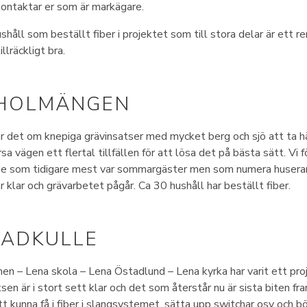
kontaktar er som är markägare.
åll som beställt fiber i projektet som till stora delar är ett re
llräckligt bra.
HOLMÄNGEN
ar det om knepiga grävinsatser med mycket berg och sjö att ta hän
sa vägen ett flertal tillfällen för att lösa det på bästa sätt. Vi 
de som tidigare mest var sommargäster men som numera huserar
r klar och grävarbetet pågår. Ca 30 hushåll har beställt fiber.
TADKULLE
n – Lena skola – Lena Östadlund – Lena kyrka har varit ett pro
sen är i stort sett klar och det som återstår nu är sista biten fra
t kunna få i fiber i slangsystemet, sätta upp switchar osv och bör