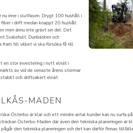
 nu inne i slutfasen. Drygt 100 hushåll i
 fiber i drift medan knappt 20 hushåll
en men ännu inte grävt sin del. Det
unt Svalehult, Dunbäcken och
ram till vilket vi ska försöka få till
t en stor investering i nytt elnät i
märkts av vid de senaste årens stormar
 stabilt och driftsäkert elnät.
ALKÅS-MADEN
Erska-Österbo är klar och ett mindre antal kunder kan nu surfa på
sträckan Österbo-Maden där även den tekniska planeringen är kla
pågår den tekniska planeringen och det kan därför finnas tillfäll