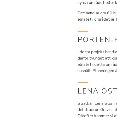
syns i området eller 
Det handlar om 60 hush
elnätet i området är ti
PORTEN-
I detta projekt handl
därför tvunget att kor
elnätet i detta områ
hushåll. Planeringen ä
LENA ÖS
Sträckan Lena Stomme
delsträckor. Grävinsat
Därefter kommer vi at