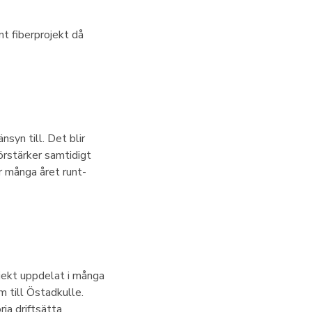
nt fiberprojekt då
syn till. Det blir
förstärker samtidigt
 många året runt-
jekt uppdelat i många
m till Östadkulle.
ja driftsätta