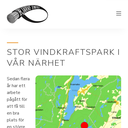
Elnät
STOR VINDKRAFTSPARK I
Elhandel
VÅR NÄRHET
Bjärkefiber
Övrig verksamhet
Sedan flera
Om Bjärke Energi
år har ett
arbete
Kundservice
pågått för
att få till
Elproducent
en bra
plats för
en större