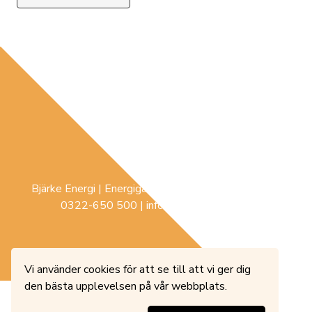
Bjärke Energi | Energigatan 3 |
441 74
Sollebrunn |
0322-650 500
|
info@bjerke-energi.se
Vi använder cookies för att se till att vi ger dig
den bästa upplevelsen på vår webbplats.