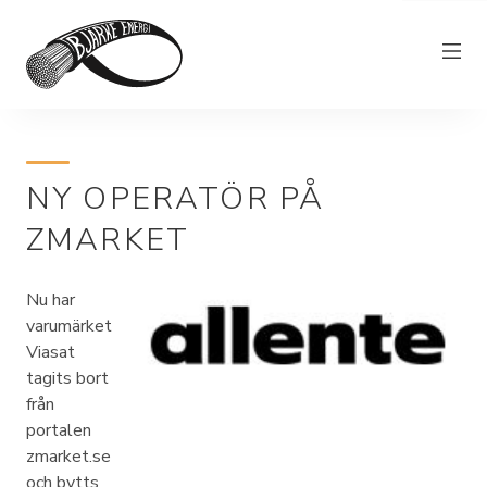
Elnät
NY OPERATÖR PÅ
Elhandel
ZMARKET
Bjärkefiber
Övrig verksamhet
Nu har
Om Bjärke Energi
varumärket
Viasat
Kundservice
tagits bort
från
Elproducent
portalen
zmarket.se
och bytts