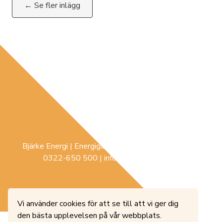
← Se fler inlägg
Bjärke Energi | Energigatan 3 |
441 74
Sollebrunn |
0322-650 500
|
info@bjerke-energi.se
Vi använder cookies för att se till att vi ger dig
den bästa upplevelsen på vår webbplats.