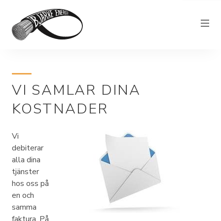
Elnät
VI SAMLAR DINA
Elhandel
KOSTNADER
Bjärkefiber
Övrig verksamhet
Vi
Om Bjärke Energi
debiterar
alla dina
Kundservice
tjänster
hos oss på
Elproducent
en och
samma
faktura, På