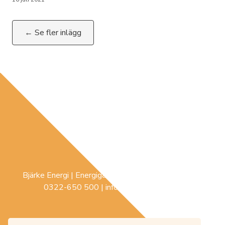
← Se fler inlägg
Bjärke Energi | Energigatan 3 |
441 74
Sollebrunn |
0322-650 500
|
info@bjerke-energi.se