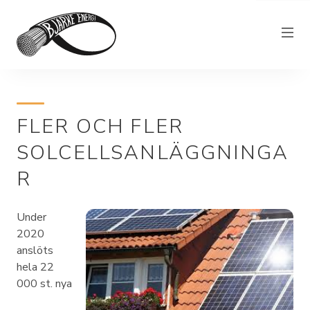
Elnät
FLER OCH FLER
Elhandel
SOLCELLSANLÄGGNINGA
Bjärkefiber
R
Övrig verksamhet
Om Bjärke Energi
Under
Kundservice
2020
anslöts
Elproducent
hela 22
000 st. nya