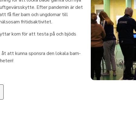
ening för att locka både gamla och nya
luftgevärsskytte. Efter pandemin är det
att få fler barn och ungdomar till
hälsosam fritidsaktivitet.
ttar kom för att testa på och bjöds
a åt att kunna sponsra den lokala barn-
heten!