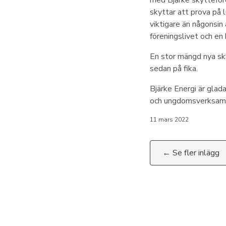
med Bjärke skytteför
skyttar att prova på 
viktigare än någonsin 
föreningslivet och en 
En stor mängd nya sky
sedan på fika.
Bjärke Energi är glad
och ungdomsverksam
11 mars 2022
← Se fler inlägg