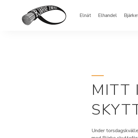
Elnät
Elhandel
Bjärke
MITT 
SKYT
Under torsdagskväll