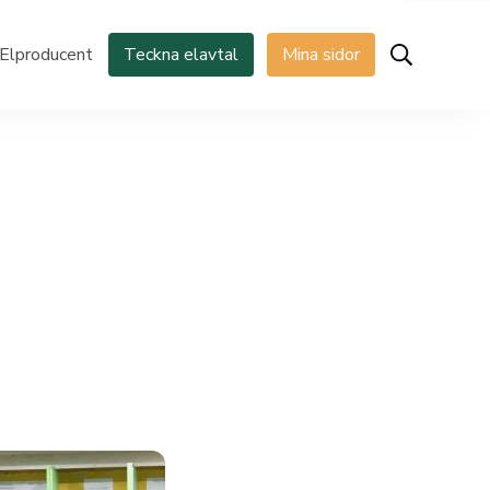
Elproducent
Teckna elavtal
Mina sidor