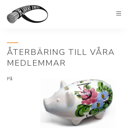
Elnät
ÅTERBÄRING TILL VÅRA
Elhandel
MEDLEMMAR
Bjärkefiber
Övrig verksamhet
På
Om Bjärke Energi
Kundservice
Elproducent