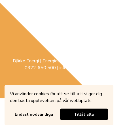
Bjärke Energi | Energigatan 3 |
441 74
Sollebrunn |
0322-650 500
|
info@bjerke-energi.se
Vi använder cookies för att se till att vi ger dig
den bästa upplevelsen på vår webbplats.
Endast nödvändiga
Tillåt alla