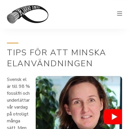
Elnät
TIPS FÖR ATT MINSKA
Elhandel
ELANVÄNDNINGEN
Bjärkefiber
Övrig verksamhet
Svensk el
Om Bjärke Energi
är till 98 %
fossilfri och
Kundservice
underlättar
vår vardag
Elproducent
på otroligt
många
sätt. Men