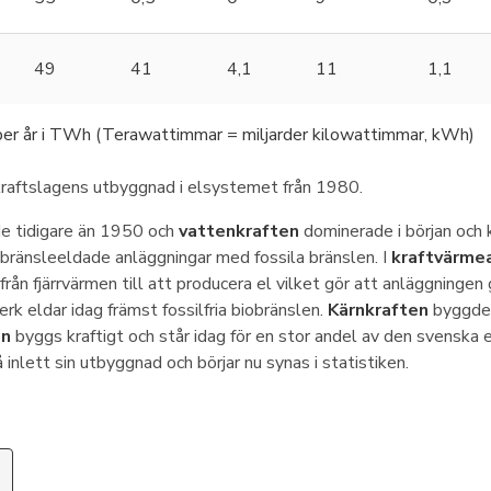
49
41
4,1
11
1,1
per år i TWh (Terawattimmar = miljarder kilowattimmar, kWh)
 kraftslagens utbyggnad i elsystemet från 1980.
e tidigare än 1950 och
vattenkraften
dominerade i början och
 bränsleeldade anläggningar med fossila bränslen. I
kraftvärme
rån fjärrvärmen till att producera el vilket gör att anläggningen
k eldar idag främst fossilfria biobränslen.
Kärnkraften
byggdes
en
byggs kraftigt och står idag för en stor andel av den svenska 
 inlett sin utbyggnad och börjar nu synas i statistiken.