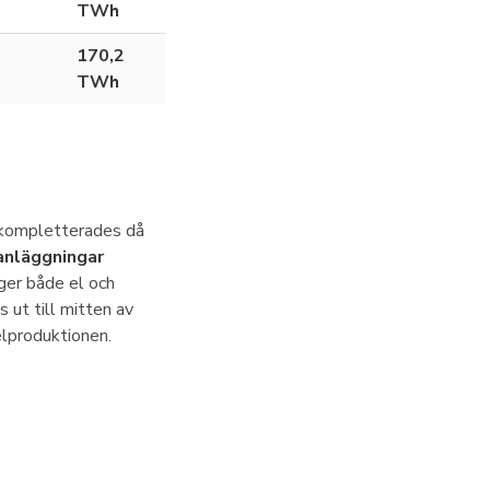
TWh
170,2
TWh
 kompletterades då
anläggningar
 ger både el och
 ut till mitten av
elproduktionen.