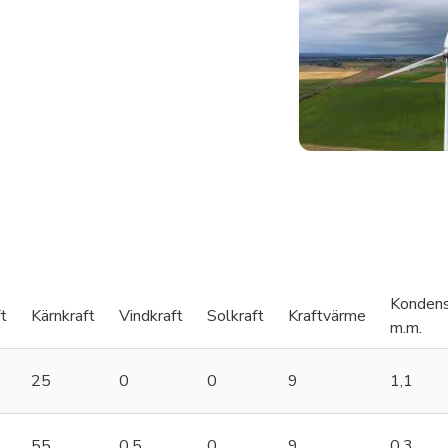
Kondens
t
Kärnkraft
Vindkraft
Solkraft
Kraftvärme
m.m.
25
0
0
9
1,1
55
0,5
0
9
0,3