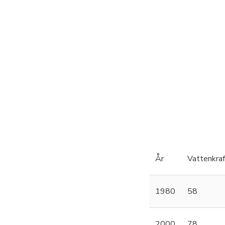
År
Vattenkraf
1980
58
2000
78