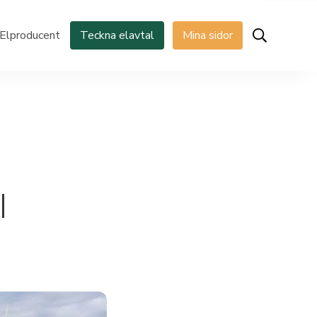
Elproducent
Teckna elavtal
Mina sidor
I