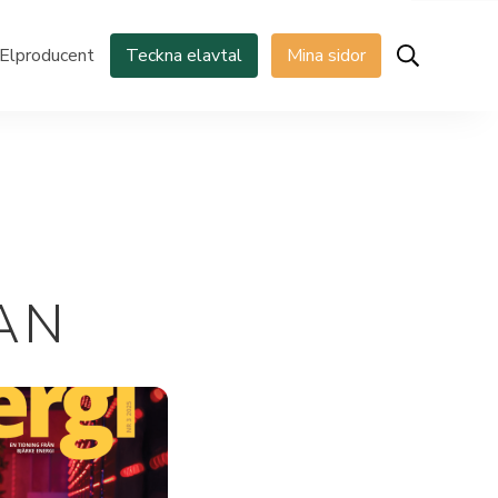
Elproducent
Teckna elavtal
Mina sidor
DAN