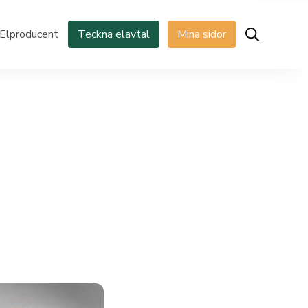
Elproducent
Teckna elavtal
Mina sidor