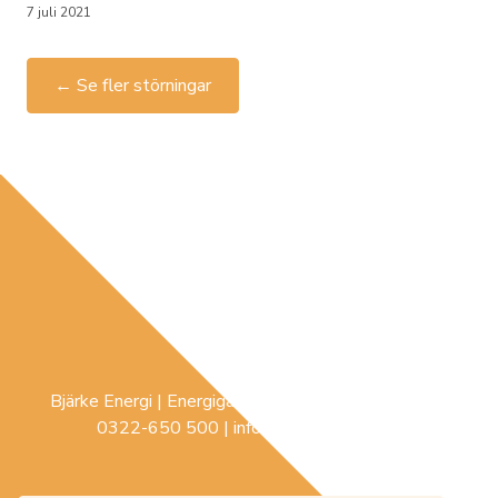
7 juli 2021
← Se fler störningar
Bjärke Energi | Energigatan 3 |
441 74
Sollebrunn |
0322-650 500
|
info@bjerke-energi.se