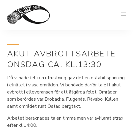
Elnät
AKUT AVBROTTSARBETE
Elhandel
ONSDAG CA. KL.13:30
Bjärkefiber
Övrig verksamhet
Då vi hade fel i en utrustning gav det en ostabil spänning
i elnätet i vissa områden. Vi behövde därför ta ett akut
Om Bjärke Energi
avbrott i elleveransen för att åtgärda felet. Områden
som berördes var Brobacka, Flugenäs, Rävsbo, Kullen
Kundservice
samt området runt Östad bergtäkt.
Elproducent
Arbetet beräknades ta en timma men var avklarat strax
efter kl.14:00.