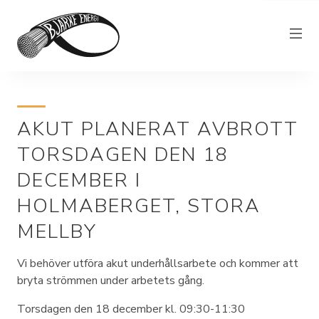
Elnät
AKUT PLANERAT AVBROTT
Elhandel
TORSDAGEN DEN 18
Bjärkefiber
DECEMBER I
Övrig verksamhet
HOLMABERGET, STORA
Om Bjärke Energi
MELLBY
Kundservice
Vi behöver utföra akut underhållsarbete och kommer att
Elproducent
bryta strömmen under arbetets gång.
Torsdagen den 18 december kl. 09:30-11:30