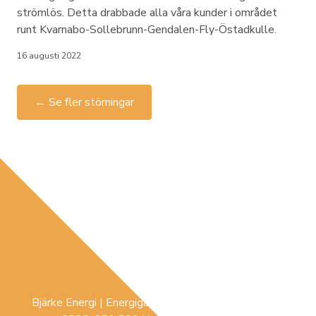
strömlös. Detta drabbade alla våra kunder i området
runt Kvarnabo-Sollebrunn-Gendalen-Fly-Östadkulle.
16 augusti 2022
← Se fler störningar
Bjärke Energi | Energigatan 3 |
441 74
Sollebrunn |