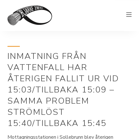
Elnät
INMATNING FRÅN
Elhandel
VATTENFALL HAR
Bjärkefiber
ÅTERIGEN FALLIT UR VID
Övrig verksamhet
15:03/TILLBAKA 15:09 –
Om Bjärke Energi
SAMMA PROBLEM
Kundservice
STRÖMLÖST
Elproducent
15:40/TILLBAKA 15:45
Mottagningsstationen i Sollebrunn blev återigen