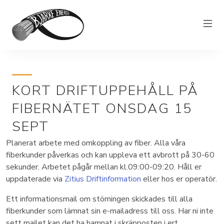
Elnät
KORT DRIFTUPPEHÅLL PÅ
Elhandel
FIBERNÄTET ONSDAG 15
Bjärkefiber
SEPT
Övrig verksamhet
Planerat arbete med omkoppling av fiber. Alla våra
Om Bjärke Energi
fiberkunder påverkas och kan uppleva ett avbrott på 30-60
sekunder. Arbetet pågår mellan kl.09:00-09:20. Håll er
Kundservice
uppdaterade via
Zitius Driftinformation
eller hos er operatör.
Elproducent
Ett informationsmail om störningen skickades till alla
fiberkunder som lämnat sin e-mailadress till oss. Har ni inte
sett mailet kan det ha hamnat i skräpposten i ert