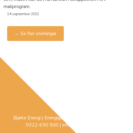
mailprogram.
14 september 2021
← Se fler störningar
Bjärke Energi | Energigatan 3 |
441 74
Sollebrunn |
0322-650 500
|
info@bjerke-energi.se