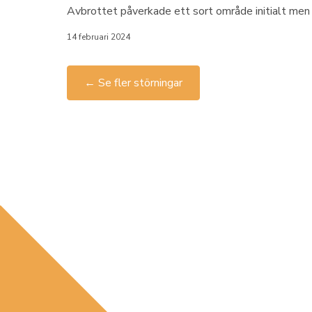
Avbrottet påverkade ett sort område initialt men
14 februari 2024
← Se fler störningar