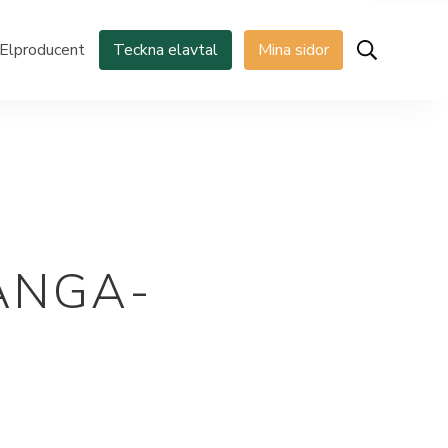
Elproducent
Teckna elavtal
Mina sidor
ÄNGA-