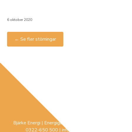
6 oktober 2020
← Se fler störningar
Bjärke Energi | Energigatan 3 |
441 74
Sollebrunn |
0322-650 500
|
info@bjerke-energi.se