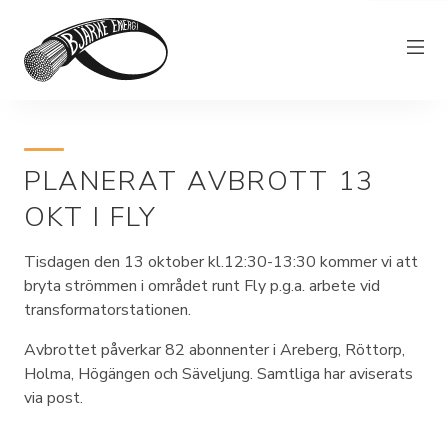
Elnät
PLANERAT AVBROTT 13
Elhandel
OKT I FLY
Bjärkefiber
Övrig verksamhet
Tisdagen den 13 oktober kl.12:30-13:30 kommer vi att
bryta strömmen i området runt Fly p.g.a. arbete vid
Om Bjärke Energi
transformatorstationen.
Kundservice
Avbrottet påverkar 82 abonnenter i Areberg, Röttorp,
Holma, Högängen och Säveljung. Samtliga har aviserats
Elproducent
via post.