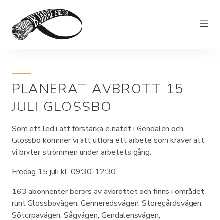
Elnät
PLANERAT AVBROTT 15
Elhandel
JULI GLOSSBO
Bjärkefiber
Övrig verksamhet
Som ett led i att förstärka elnätet i Gendalen och
Glossbo kommer vi att utföra ett arbete som kräver att
Om Bjärke Energi
vi bryter strömmen under arbetets gång.
Kundservice
Fredag 15 juli kl. 09:30-12:30
Elproducent
163 abonnenter berörs av avbrottet och finns i området
runt Glossbovägen, Genneredsvägen, Storegårdsvägen,
Sötorpavägen, Sågvägen, Gendalensvägen,