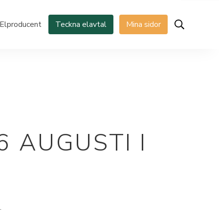
Elproducent
Teckna elavtal
Mina sidor
 AUGUSTI I
.