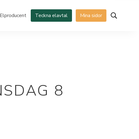
Elproducent
Teckna elavtal
Mina sidor
NSDAG 8