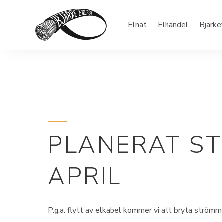
Elnät
Elhandel
Bjärke
PLANERAT S
APRIL
P.g.a. flytt av elkabel kommer vi att bryta strömm