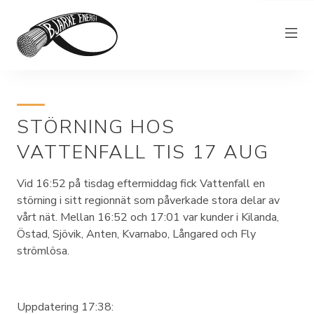
Elnät
STÖRNING HOS
Elhandel
VATTENFALL TIS 17 AUG
Bjärkefiber
Övrig verksamhet
Vid 16:52 på tisdag eftermiddag fick Vattenfall en
störning i sitt regionnät som påverkade stora delar av
Om Bjärke Energi
vårt nät. Mellan 16:52 och 17:01 var kunder i Kilanda,
Östad, Sjövik, Anten, Kvarnabo, Långared och Fly
Kundservice
strömlösa.
Elproducent
Uppdatering 17:38: