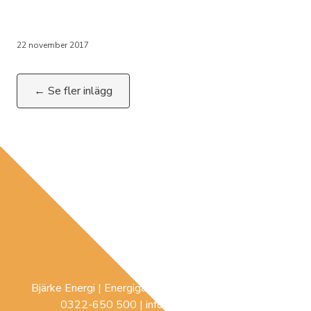
22 november 2017
← Se fler inlägg
Bjärke Energi | Energigatan 3 |
441 74
Sollebrunn |
0322-650 500
|
info@bjerke-energi.se