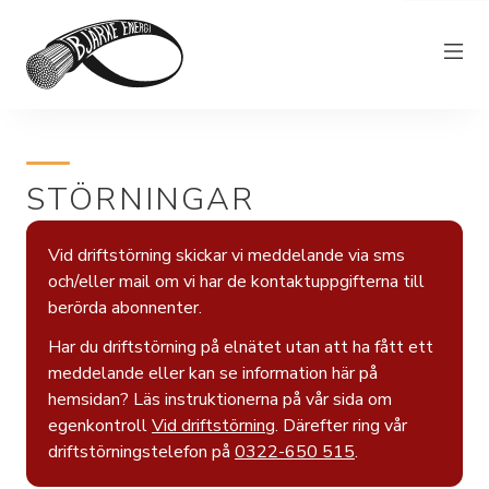
Elnät
STÖRNINGAR
Elhandel
Bjärkefiber
Vid driftstörning skickar vi meddelande via sms
Övrig verksamhet
och/eller mail om vi har de kontaktuppgifterna till
berörda abonnenter.
Om Bjärke Energi
Har du driftstörning på elnätet utan att ha fått ett
Kundservice
meddelande eller kan se information här på
hemsidan? Läs instruktionerna på vår sida om
Elproducent
egenkontroll
Vid driftstörning
. Därefter ring vår
driftstörningstelefon på
0322-650 515
.