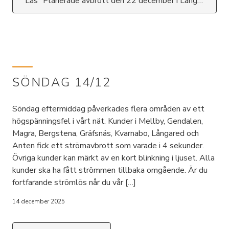
Läs "Planerade avbrott den 22 december i Långared"
SÖNDAG 14/12
Söndag eftermiddag påverkades flera områden av ett
högspänningsfel i vårt nät. Kunder i Mellby, Gendalen,
Magra, Bergstena, Gräfsnäs, Kvarnabo, Långared och
Anten fick ett strömavbrott som varade i 4 sekunder.
Övriga kunder kan märkt av en kort blinkning i ljuset. Alla
kunder ska ha fått strömmen tillbaka omgående. Är du
fortfarande strömlös når du vår […]
14 december 2025