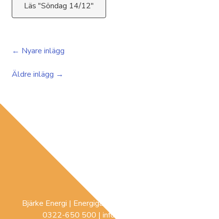
Läs "Söndag 14/12"
← Nyare inlägg
Äldre inlägg →
Bjärke Energi | Energigatan 3 |
441 74
Sollebrunn |
0322-650 500
|
info@bjerke-energi.se