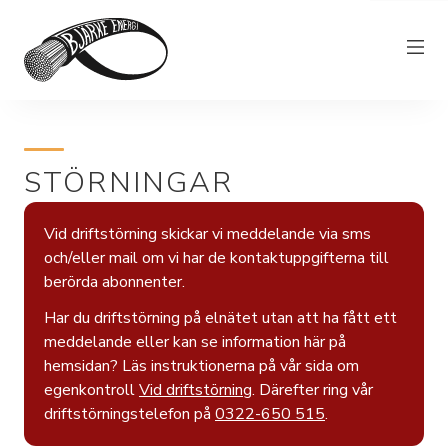
Elnät
STÖRNINGAR
Elhandel
Bjärkefiber
Vid driftstörning skickar vi meddelande via sms
Övrig verksamhet
och/eller mail om vi har de kontaktuppgifterna till
berörda abonnenter.
Om Bjärke Energi
Har du driftstörning på elnätet utan att ha fått ett
Kundservice
meddelande eller kan se information här på
hemsidan? Läs instruktionerna på vår sida om
Elproducent
egenkontroll
Vid driftstörning
. Därefter ring vår
driftstörningstelefon på
0322-650 515
.