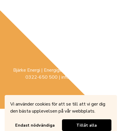
Bjärke Energi | Energigatan 3 |
441 74
Sollebrunn |
0322-650 500
|
info@bjerke-energi.se
Vi använder cookies för att se till att vi ger dig
den bästa upplevelsen på vår webbplats.
Endast nödvändiga
Tillåt alla