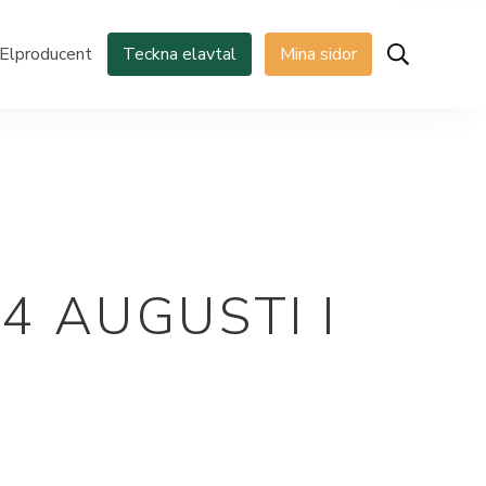
Elproducent
Teckna elavtal
Mina sidor
 AUGUSTI I